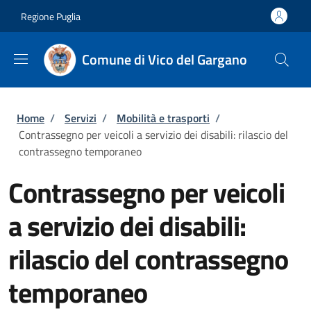
Salta al contenuto principale
Skip to footer content
Regione Puglia
Comune di Vico del Gargano
Briciole di pane
Home
/
Servizi
/
Mobilità e trasporti
/
Contrassegno per veicoli a servizio dei disabili: rilascio del
contrassegno temporaneo
Contrassegno per veicoli
a servizio dei disabili:
rilascio del contrassegno
temporaneo