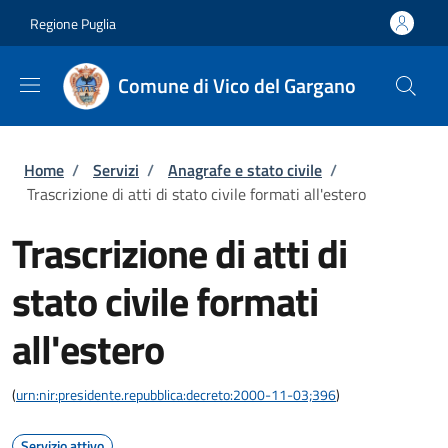
Salta al contenuto principale
Skip to footer content
Regione Puglia
Comune di Vico del Gargano
Briciole di pane
Home
/
Servizi
/
Anagrafe e stato civile
/
Trascrizione di atti di stato civile formati all'estero
Trascrizione di atti di
stato civile formati
all'estero
(
urn:nir:presidente.repubblica:decreto:2000-11-03;396
)
Servizio attivo