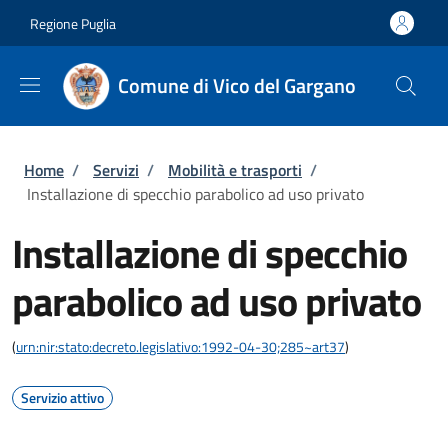
Salta al contenuto principale
Skip to footer content
Regione Puglia
Comune di Vico del Gargano
Briciole di pane
Home
/
Servizi
/
Mobilità e trasporti
/
Installazione di specchio parabolico ad uso privato
Installazione di specchio
parabolico ad uso privato
(
urn:nir:stato:decreto.legislativo:1992-04-30;285~art37
)
Servizio attivo