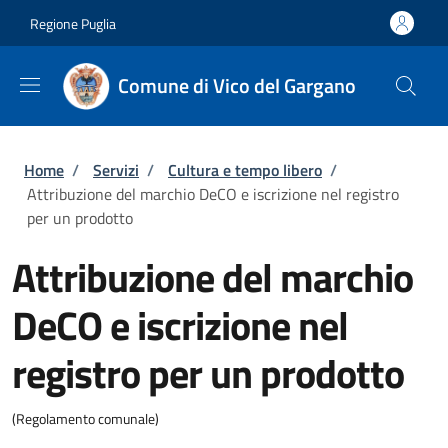
Salta al contenuto principale
Skip to footer content
Regione Puglia
Comune di Vico del Gargano
Briciole di pane
Home
/
Servizi
/
Cultura e tempo libero
/
Attribuzione del marchio DeCO e iscrizione nel registro
per un prodotto
Attribuzione del marchio
DeCO e iscrizione nel
registro per un prodotto
(Regolamento comunale)