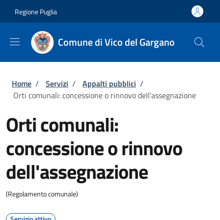
Salta al contenuto principale
Skip to footer content
Regione Puglia
Comune di Vico del Gargano
Briciole di pane
Home
/
Servizi
/
Appalti pubblici
/
Orti comunali: concessione o rinnovo dell'assegnazione
Orti comunali:
concessione o rinnovo
dell'assegnazione
(Regolamento comunale)
Servizio attivo