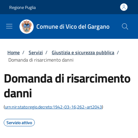
Salta al contenuto principale
Skip to footer content
Regione Puglia
Comune di Vico del Gargano
Briciole di pane
Home
/
Servizi
/
Giustizia e sicurezza pubblica
/
Domanda di risarcimento danni
Domanda di risarcimento
danni
(
urn:nir:stato:regio.decreto:1942-03-16;262~art2043
)
Servizio attivo