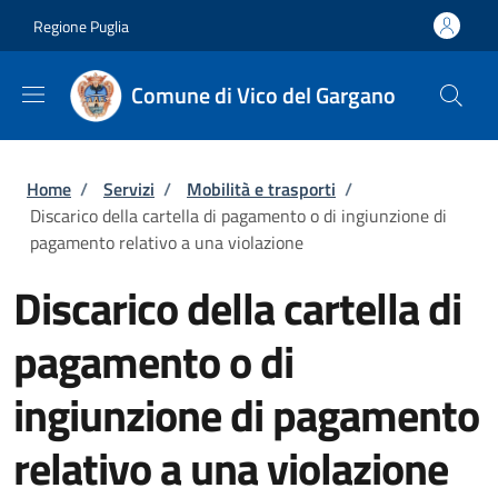
Salta al contenuto principale
Skip to footer content
Regione Puglia
Comune di Vico del Gargano
Briciole di pane
Home
/
Servizi
/
Mobilità e trasporti
/
Discarico della cartella di pagamento o di ingiunzione di
pagamento relativo a una violazione
Discarico della cartella di
pagamento o di
ingiunzione di pagamento
relativo a una violazione