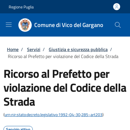
Salta al contenuto principale
Skip to footer content
Regione Puglia
Comune di Vico del Gargano
Briciole di pane
Home
/
Servizi
/
Giustizia e sicurezza pubblica
/
Ricorso al Prefetto per violazione del Codice della Strada
Ricorso al Prefetto per
violazione del Codice della
Strada
(
urn:nir:stato:decreto.legislativo:1992-04-30;285~art203
)
Servizio attivo