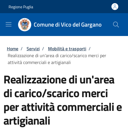
Salta al contenuto principale
Skip to footer content
Regione Puglia
Comune di Vico del Gargano
Briciole di pane
Home
/
Servizi
/
Mobilità e trasporti
/
Realizzazione di un'area di carico/scarico merci per
attività commerciali e artigianali
Realizzazione di un'area
di carico/scarico merci
per attività commerciali e
artigianali