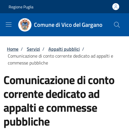
Salta al contenuto principale
Skip to footer content
Regione Puglia
Comune di Vico del Gargano
Briciole di pane
Home
/
Servizi
/
Appalti pubblici
/
Comunicazione di conto corrente dedicato ad appalti e
commesse pubbliche
Comunicazione di conto
corrente dedicato ad
appalti e commesse
pubbliche