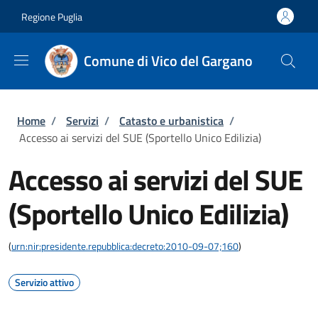
Salta al contenuto principale
Skip to footer content
Regione Puglia
Comune di Vico del Gargano
Briciole di pane
Home
/
Servizi
/
Catasto e urbanistica
/
Accesso ai servizi del SUE (Sportello Unico Edilizia)
Accesso ai servizi del SUE
(Sportello Unico Edilizia)
(
urn:nir:presidente.repubblica:decreto:2010-09-07;160
)
Servizio attivo