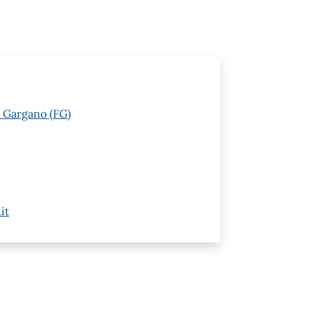
l Gargano (FG)
it