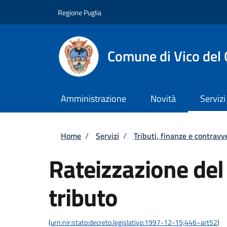
Salta al contenuto principale
Skip to footer content
Regione Puglia
Comune di Vico del
Amministrazione
Novità
Servizi
Briciole di pane
Home
/
Servizi
/
Tributi, finanze e contravv
Rateizzazione de
tributo
(
urn:nir:stato:decreto.legislativo:1997-12-15;446~art52
)