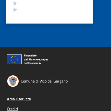
Valuta 2 stelle su 5
Valuta 1 stelle su 5
Comune di Vico del Gargano
Footer menu
Area riservata
Crediti