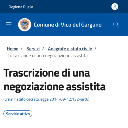
Salta al contenuto principale
Skip to footer content
Regione Puglia
Comune di Vico del Gargano
Briciole di pane
Home
/
Servizi
/
Anagrafe e stato civile
/
Trascrizione di una negoziazione assistita
Trascrizione di una
negoziazione assistita
(
urn:nir:stato:decreto.legge:2014-09-12;132~art6
)
Servizio attivo