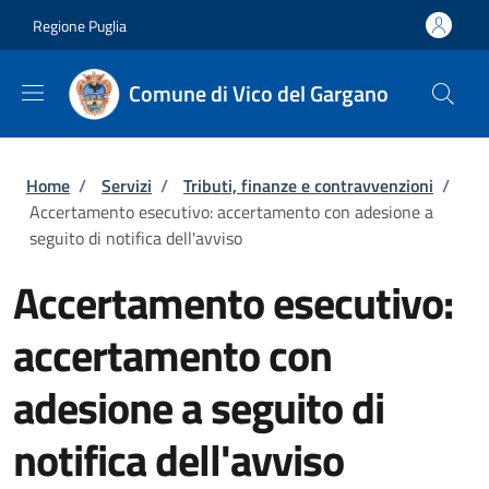
Salta al contenuto principale
Skip to footer content
Regione Puglia
Comune di Vico del Gargano
Briciole di pane
Home
/
Servizi
/
Tributi, finanze e contravvenzioni
/
Accertamento esecutivo: accertamento con adesione a
seguito di notifica dell'avviso
Accertamento esecutivo:
accertamento con
adesione a seguito di
notifica dell'avviso