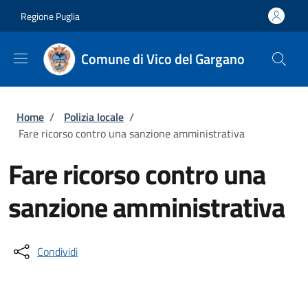
Salta al contenuto principale
Skip to footer content
Regione Puglia
Comune di Vico del Gargano
Briciole di pane
Home
/
Polizia locale
/
Fare ricorso contro una sanzione amministrativa
Fare ricorso contro una
sanzione amministrativa
Condividi