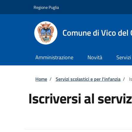
Salta al contenuto principale
Skip to footer content
Regione Puglia
Comune di Vico del
Amministrazione
Novità
Servizi
Briciole di pane
Home
/
Servizi scolastici e per l'infanzia
/
I
Iscriversi al servi